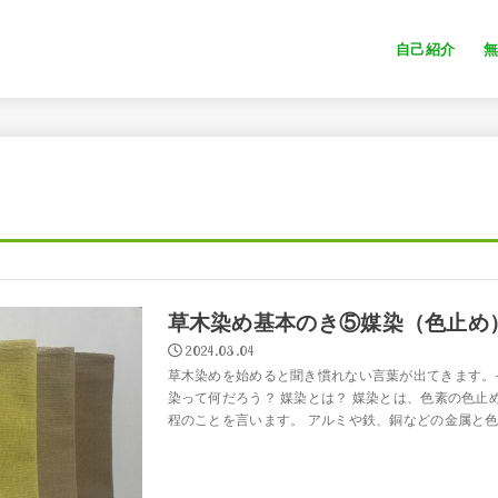
自己紹介
草木染め基本のき⑤媒染（色止め
2024.03.04
草木染めを始めると聞き慣れない言葉が出てきます。
染って何だろう？ 媒染とは？ 媒染とは、色素の色止
程のことを言います。 アルミや鉄、銅などの金属と色素