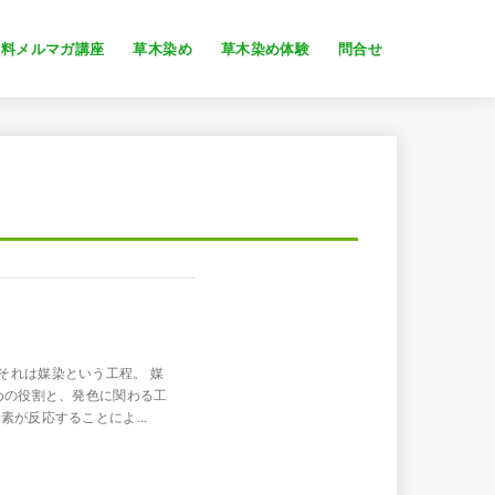
無料メルマガ講座
草木染め
草木染め体験
問合せ
）
それは媒染という工程。 媒
めの役割と、発色に関わる工
が反応することによ...