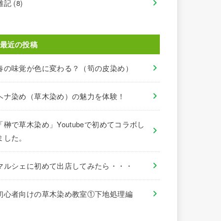
雑記
(8)
最近の投稿
春の味覚が色に変わる？（筍の皮染め）
ヘナ染め（草木染め）の魅力を体験！
「榊で草木染め」Youtubeで初めてコラボし
ました。
マルシェに初めて出店してみたら・・・
初心者向けの草木染め教室①下地処理編