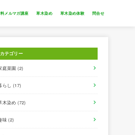
無料メルマガ講座
草木染め
草木染め体験
問合せ
カテゴリー
家庭菜園
(2)
暮らし
(17)
草木染め
(72)
趣味
(2)