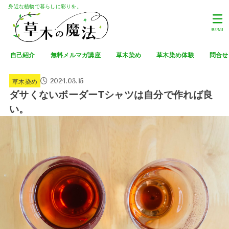
身近な植物で暮らしに彩りを。
MENU
自己紹介
無料メルマガ講座
草木染め
草木染め体験
問合せ
2024.03.15
草木染め
ダサくないボーダーTシャツは自分で作れば良
い。